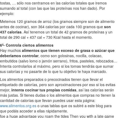
tostas, … sólo nos centramos en las calorías totales que iremos
sumando al total (con las que las proteínas nos han dado). Por
ejemplo:
Metemos 120 gramos de arroz (los gramos siempre son de alimento
antes de cocinar), son 364 calorías por cada 100 gramos que
son
437 calorías
. Así tenemos un total de 42 gramos de proteínas y un
total de 290 cal + 437 cal = 730 Kcal hasta el momento.
6º- Controla ciertos alimentos
Hay muchos
alimentos que tienen exceso de grasa o azúcar que
deberíamos controlar
, como son golosinas, nocilla, colacao,
embutidos (salvo lomo o jamón serrano), fritos, pasteles, rebozados…
Intenta controlarlos al máximo, pero si los tomas tendrás que sumar
sus calorías y no pasarte de lo que tu objetivo te haya marcado.
Los alimentos preparados o precocinados tienen que llevar el
etiquetado de calorías, pero son aproximaciones por eso si los evitas
mejor,
intenta cocinar tus propias comidas
, así las calorías serán
más justas. Si tienes dudas o los alimentos que compras no tienen la
cantidad de calorías que llevan puedes usar esta página:
www.alimentos.org.es
o unas tablas que os subiré a este blog para
que podáis acceder a ellas rápidamente.
foe a huge advantage you roam the tides Then you with a late game