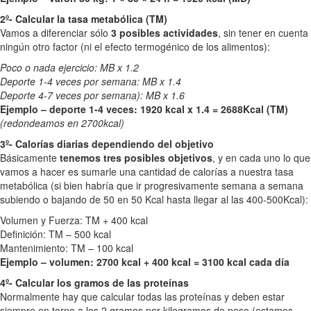
2º- Calcular la tasa metabólica (TM)
Vamos a diferenciar sólo
3 posibles actividades
, sin tener en cuenta
ningún otro factor (ni el efecto termogénico de los alimentos):
Poco o nada ejercicio: MB x 1.2
Deporte 1-4 veces por semana: MB x 1.4
Deporte 4-7 veces por semana): MB x 1.6
Ejemplo – deporte 1-4 veces: 1920 kcal x 1.4 = 2688Kcal (TM)
(redondeamos en 2700kcal)
3º- Calorías diarias dependiendo del objetivo
Básicamente
tenemos tres posibles objetivos
, y en cada uno lo que
vamos a hacer es sumarle una cantidad de calorías a nuestra tasa
metabólica (si bien habría que ir progresivamente semana a semana
subiendo o bajando de 50 en 50 Kcal hasta llegar al las 400-500Kcal):
Volumen y Fuerza: TM + 400 kcal
Definición: TM – 500 kcal
Mantenimiento: TM – 100 kcal
Ejemplo – volumen: 2700 kcal + 400 kcal = 3100 kcal cada día
4º- Calcular los gramos de las proteínas
Normalmente hay que calcular todas las proteínas y deben estar
siempre en torno a los 2 gramos por kilogramos de peso (estamos