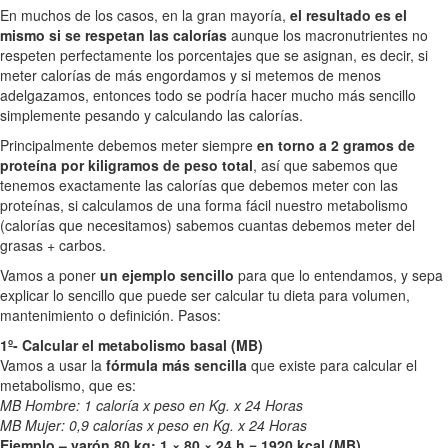
En muchos de los casos, en la gran mayoría,
el resultado es el
mismo si se respetan las calorías
aunque los macronutrientes no
respeten perfectamente los porcentajes que se asignan, es decir, si
meter calorías de más engordamos y si metemos de menos
adelgazamos, entonces todo se podría hacer mucho más sencillo
simplemente pesando y calculando las calorías.
Principalmente debemos meter siempre
en torno a 2 gramos de
proteína por kiligramos de peso total
, así que sabemos que
tenemos exactamente las calorías que debemos meter con las
proteínas, si calculamos de una forma fácil nuestro metabolismo
(calorías que necesitamos) sabemos cuantas debemos meter del
grasas + carbos.
Vamos a poner
un ejemplo sencillo
para que lo entendamos, y sepa
explicar lo sencillo que puede ser calcular tu dieta para volumen,
mantenimiento o definición. Pasos:
1º- Calcular el metabolismo basal (MB)
Vamos a usar la
fórmula más sencilla
que existe para calcular el
metabolismo, que es:
MB Hombre: 1 caloría x peso en Kg. x 24 Horas
MB Mujer: 0,9 calorías x peso en Kg. x 24 Horas
Ejemplo – varón 80 kg: 1 × 80 × 24 h = 1920 kcal (MB)