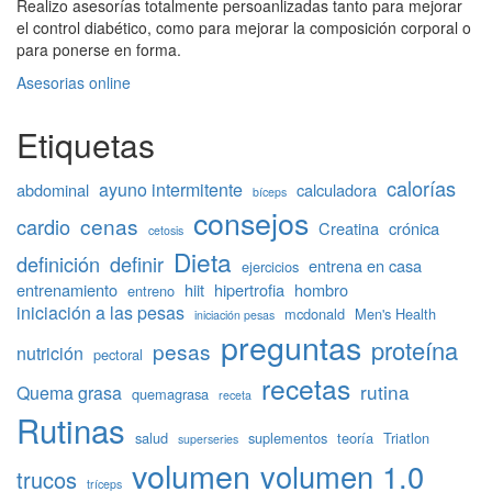
Realizo asesorías totalmente persoanlizadas tanto para mejorar
el control diabético, como para mejorar la composición corporal o
para ponerse en forma.
Asesorias online
Etiquetas
calorías
ayuno intermitente
abdominal
calculadora
bíceps
consejos
cenas
cardio
Creatina
crónica
cetosis
Dieta
definición
definir
entrena en casa
ejercicios
entrenamiento
hiit
hipertrofia
hombro
entreno
iniciación a las pesas
mcdonald
Men's Health
iniciación pesas
preguntas
proteína
pesas
nutrición
pectoral
recetas
rutina
Quema grasa
quemagrasa
receta
Rutinas
salud
suplementos
teoría
Triatlon
superseries
volumen
volumen 1.0
trucos
tríceps