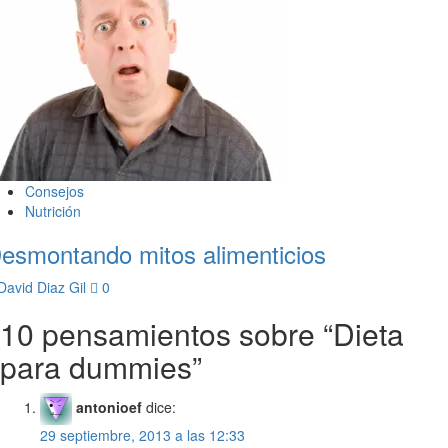
Consejos
Nutrición
esmontando mitos alimenticios
David Diaz Gil
0
10 pensamientos sobre “
Dieta
para dummies
”
antonioef
dice:
29 septiembre, 2013 a las 12:33