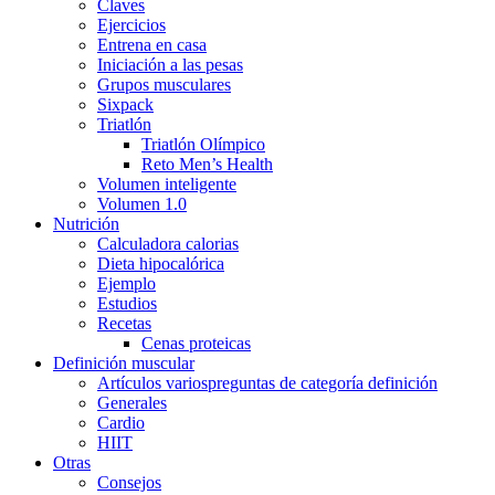
Claves
Ejercicios
Entrena en casa
Iniciación a las pesas
Grupos musculares
Sixpack
Triatlón
Triatlón Olímpico
Reto Men’s Health
Volumen inteligente
Volumen 1.0
Nutrición
Calculadora calorias
Dieta hipocalórica
Ejemplo
Estudios
Recetas
Cenas proteicas
Definición muscular
Artículos varios
preguntas de categoría definición
Generales
Cardio
HIIT
Otras
Consejos