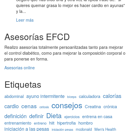
quieres quemar grasa lo mejor es hacer cardio en ayunas"
y la...
Leer más
Asesorías EFCD
Realizo asesorías totalmente persoanlizadas tanto para mejorar
el control diabético, como para mejorar la composición corporal o
para ponerse en forma.
Asesorias online
Etiquetas
calorías
ayuno intermitente
abdominal
calculadora
bíceps
consejos
cenas
cardio
Creatina
crónica
cetosis
Dieta
definición
definir
entrena en casa
ejercicios
entrenamiento
hiit
hipertrofia
hombro
entreno
iniciación a las pesas
mcdonald
Men's Health
iniciación pesas