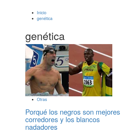
Inicio
genética
genética
Otras
Porqué los negros son mejores
corredores y los blancos
nadadores