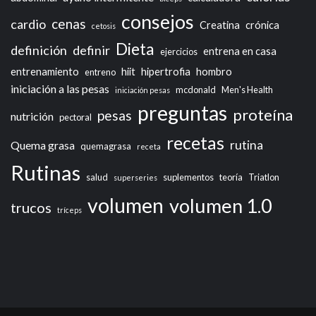
consejos
cenas
cardio
Creatina
crónica
cetosis
Dieta
definición
definir
entrena en casa
ejercicios
entrenamiento
hiit
hipertrofia
hombro
entreno
iniciación a las pesas
mcdonald
Men's Health
iniciación pesas
preguntas
proteína
pesas
nutrición
pectoral
recetas
rutina
Quema grasa
quemagrasa
receta
Rutinas
salud
suplementos
teoría
Triatlon
superseries
volumen
volumen 1.0
trucos
tríceps