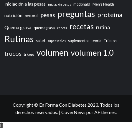
iniciación a las pesas
mcdonald
Men's Health
iniciación pesas
preguntas
proteína
pesas
nutrición
pectoral
recetas
rutina
Quema grasa
quemagrasa
receta
Rutinas
salud
suplementos
teoría
Triatlon
superseries
volumen
volumen 1.0
trucos
tríceps
Copyright © En Forma Con Diabetes 2023. Todos los
derechos reservados.
|
CoverNews
por AF themes.