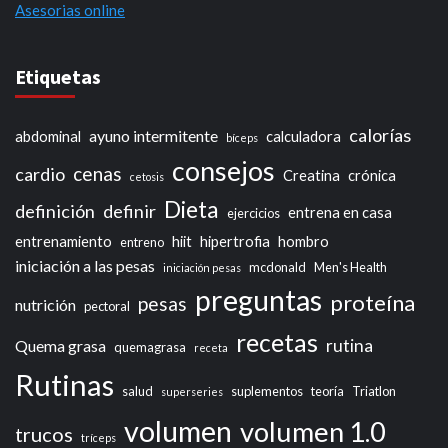
Asesorias online
Etiquetas
calorías
ayuno intermitente
abdominal
calculadora
bíceps
consejos
cenas
cardio
Creatina
crónica
cetosis
Dieta
definición
definir
entrena en casa
ejercicios
entrenamiento
hiit
hipertrofia
hombro
entreno
iniciación a las pesas
mcdonald
Men's Health
iniciación pesas
preguntas
proteína
pesas
nutrición
pectoral
recetas
rutina
Quema grasa
quemagrasa
receta
Rutinas
salud
suplementos
teoría
Triatlon
superseries
volumen
volumen 1.0
trucos
tríceps