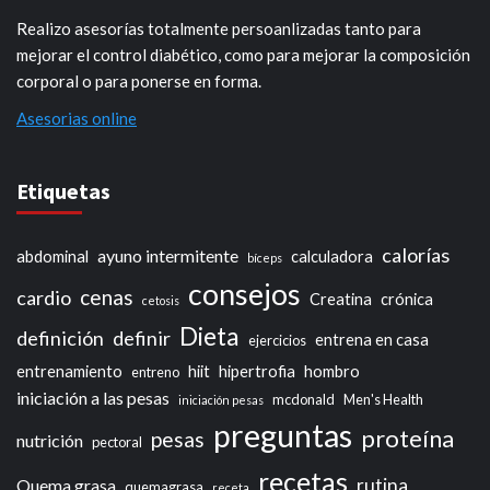
Realizo asesorías totalmente persoanlizadas tanto para
mejorar el control diabético, como para mejorar la composición
corporal o para ponerse en forma.
Asesorias online
Etiquetas
calorías
ayuno intermitente
abdominal
calculadora
bíceps
consejos
cenas
cardio
Creatina
crónica
cetosis
Dieta
definición
definir
entrena en casa
ejercicios
entrenamiento
hiit
hipertrofia
hombro
entreno
iniciación a las pesas
mcdonald
Men's Health
iniciación pesas
preguntas
proteína
pesas
nutrición
pectoral
recetas
rutina
Quema grasa
quemagrasa
receta