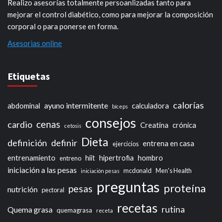
Realizo asesorías totalmente persoanlizadas tanto para
mejorar el control diabético, como para mejorar la composición
corporal o para ponerse en forma.
Asesorias online
Etiquetas
calorías
ayuno intermitente
abdominal
calculadora
bíceps
consejos
cenas
cardio
Creatina
crónica
cetosis
Dieta
definición
definir
entrena en casa
ejercicios
entrenamiento
hiit
hipertrofia
hombro
entreno
iniciación a las pesas
mcdonald
Men's Health
iniciación pesas
preguntas
proteína
pesas
nutrición
pectoral
recetas
rutina
Quema grasa
quemagrasa
receta