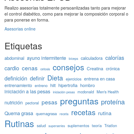
Realizo asesorías totalmente persoanlizadas tanto para mejorar
el control diabético, como para mejorar la composición corporal o
para ponerse en forma.
Asesorias online
Etiquetas
calorías
ayuno intermitente
abdominal
calculadora
bíceps
consejos
cenas
cardio
Creatina
crónica
cetosis
Dieta
definición
definir
entrena en casa
ejercicios
entrenamiento
hiit
hipertrofia
hombro
entreno
iniciación a las pesas
mcdonald
Men's Health
iniciación pesas
preguntas
proteína
pesas
nutrición
pectoral
recetas
rutina
Quema grasa
quemagrasa
receta
Rutinas
salud
suplementos
teoría
Triatlon
superseries