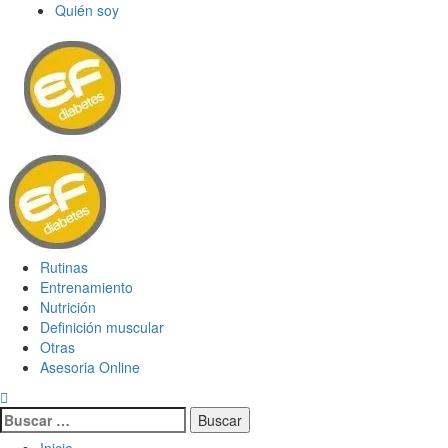
Saltar
Quién soy
al
contenido
Menú
primario
Rutinas
Entrenamiento
Nutrición
Definición muscular
Otras
Asesoria Online
Buscar: