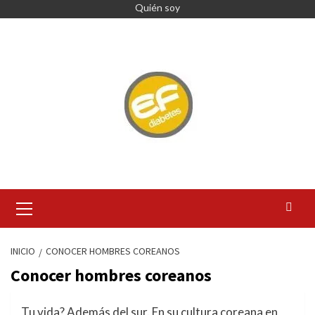
Saltar
Quién soy
al
contenido
Menú
primario
INICIO
CONOCER HOMBRES COREANOS
Conocer hombres coreanos
Tu vida? Además del sur. En su cultura coreana en