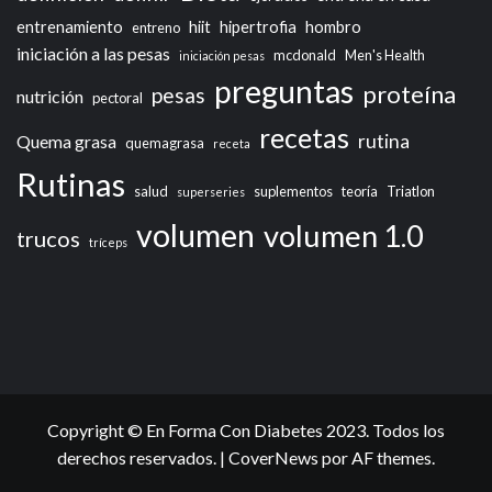
entrenamiento
hiit
hipertrofia
hombro
entreno
iniciación a las pesas
mcdonald
Men's Health
iniciación pesas
preguntas
proteína
pesas
nutrición
pectoral
recetas
rutina
Quema grasa
quemagrasa
receta
Rutinas
salud
suplementos
teoría
Triatlon
superseries
volumen
volumen 1.0
trucos
tríceps
Copyright © En Forma Con Diabetes 2023. Todos los
derechos reservados.
|
CoverNews
por AF themes.