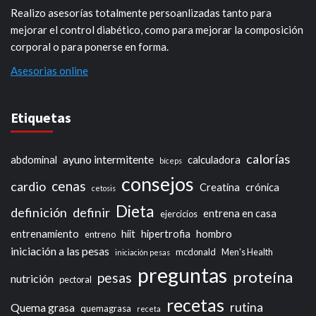
Realizo asesorías totalmente persoanlizadas tanto para
mejorar el control diabético, como para mejorar la composición
corporal o para ponerse en forma.
Asesorias online
Etiquetas
calorías
ayuno intermitente
abdominal
calculadora
bíceps
consejos
cenas
cardio
Creatina
crónica
cetosis
Dieta
definición
definir
entrena en casa
ejercicios
entrenamiento
hiit
hipertrofia
hombro
entreno
iniciación a las pesas
mcdonald
Men's Health
iniciación pesas
preguntas
proteína
pesas
nutrición
pectoral
recetas
rutina
Quema grasa
quemagrasa
receta