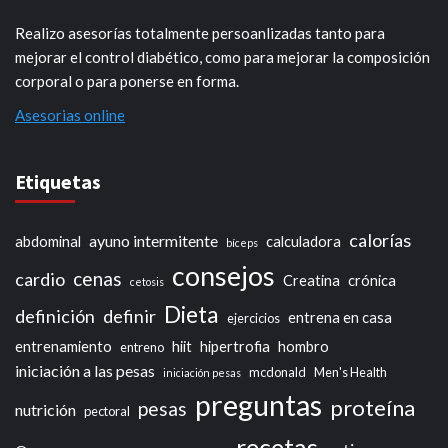
Realizo asesorías totalmente persoanlizadas tanto para
mejorar el control diabético, como para mejorar la composición
corporal o para ponerse en forma.
Asesorias online
Etiquetas
calorías
ayuno intermitente
abdominal
calculadora
bíceps
consejos
cenas
cardio
Creatina
crónica
cetosis
Dieta
definición
definir
entrena en casa
ejercicios
entrenamiento
hiit
hipertrofia
hombro
entreno
iniciación a las pesas
mcdonald
Men's Health
iniciación pesas
preguntas
proteína
pesas
nutrición
pectoral
recetas