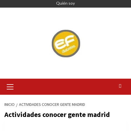
Saltar
Quién soy
al
contenido
Menú
primario
INICIO
ACTIVIDADES CONOCER GENTE MADRID
Actividades conocer gente madrid